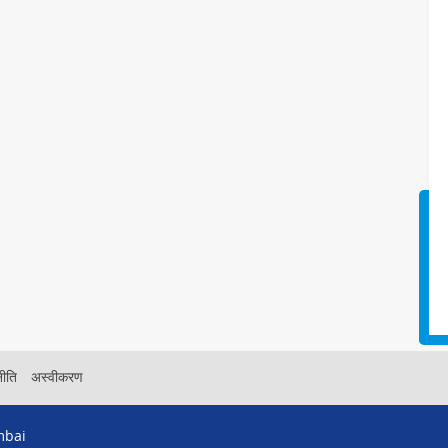
नीति
अस्वीकरण
mbai