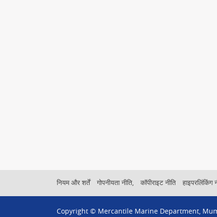
Footer
नियम और शर्तें
गोपनीयता नीति,
कॉपीराइट नीति
हाइपरलिंकिंग 
Menu
Copyright © Mercantile Marine Department, Mu