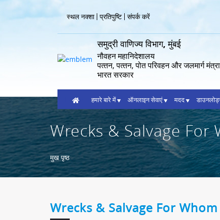
Skip
to
Header
स्थल नक्शा
प्रतिपुष्टि
संपर्क करें
main
Menu
content
समुद्री वाणिज्य विभाग, मुंबई
नौवहन महानिदेशालय
पत्‍तन, पत्‍तन, पोत परिवहन और जलमार्ग मंत्
भारत सरकार
Home
हमारे बारे में
ऑनलाइन सेवाएं
मदद
डाउनलोड
Wrecks & Salvage Fo
Breadcrumb
मुख पृष्ठ
Wrecks & Salvage For Whom