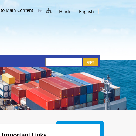
 to Main Content
Hindi
English
खोज
Important Links