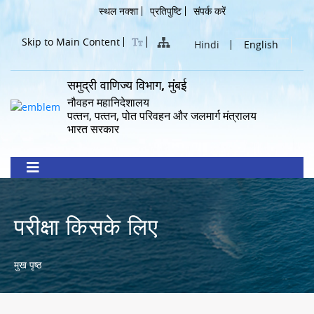
Skip
Header
स्थल नक्शा
प्रतिपुष्टि
संपर्क करें
to
Menu
main
Skip to Main Content
Hindi
English
content
समुद्री वाणिज्य विभाग, मुंबई
नौवहन महानिदेशालय
पत्‍तन, पत्‍तन, पोत परिवहन और जलमार्ग मंत्रालय
भारत सरकार
परीक्षा किसके लिए
Breadcrumb
मुख पृष्ठ