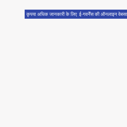
कृपया अधिक जानकारी के लिए ई-गवर्नेंस की ऑनलाइन वेबसा