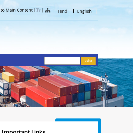
 to Main Content
Hindi
English
खोज
Important Links