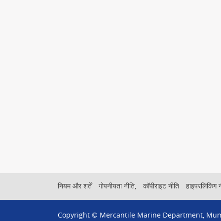
Footer
नियम और शर्तें
गोपनीयता नीति,
कॉपीराइट नीति
हाइपरलिंकिंग 
Menu
Copyright © Mercantile Marine Department, Mu