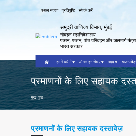
Skip
to
Header
स्थल नक्शा
प्रतिपुष्टि
संपर्क करें
main
Menu
content
समुद्री वाणिज्य विभाग, मुंबई
नौवहन महानिदेशालय
पत्‍तन, पत्‍तन, पोत परिवहन और जलमार्ग मंत्
भारत सरकार
Home
हमारे बारे में
ऑनलाइन सेवाएं
मदद
डाउनलोड
प्रमाणनों के लिए सहायक दस्त
Breadcrumb
मुख पृष्ठ
प्रमाणनों के लिए सहायक दस्तावेज़