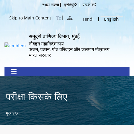
Skip
Header
स्थल नक्शा
प्रतिपुष्टि
संपर्क करें
to
Menu
main
Skip to Main Content
Hindi
English
content
समुद्री वाणिज्य विभाग, मुंबई
नौवहन महानिदेशालय
पत्‍तन, पत्‍तन, पोत परिवहन और जलमार्ग मंत्रालय
भारत सरकार
परीक्षा किसके लिए
Breadcrumb
मुख पृष्ठ