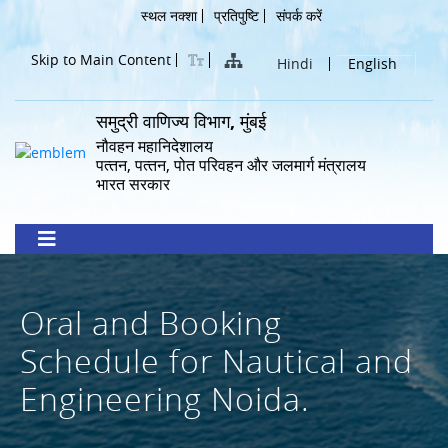
Skip
Header
स्थल नक्शा
प्रतिपुष्टि
संपर्क करें
to
Menu
main
Skip to Main Content
Hindi
English
content
समुद्री वाणिज्य विभाग, मुंबई
नौवहन महानिदेशालय
पत्‍तन, पत्‍तन, पोत परिवहन और जलमार्ग मंत्रालय
भारत सरकार
Oral and Booking
Schedule for Nautical and
Engineering Noida.