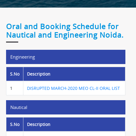
Oral and Booking Schedule for
Nautical and Engineering Noida.
Engineering
S.No
Description
1
DISRUPTED MARCH-2020 MEO CL-II ORAL LIST
Nautical
S.No
Description